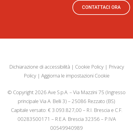
CONTATTACI ORA
Dichiarazione di accessibilità
|
Cookie Policy
|
Privacy
Policy
|
Aggiorna le impostazioni Cookie
© Copyright 2026 Ave S.p.A. – Via Mazzini 75 (Ingresso
principale Via A. Belli 3) – 25086 Rezzato (BS)
Capitale versato: € 3.093.827,00 – R.I. Brescia e C.F.
00283500171 – R.E.A. Brescia 32356 – P.IVA
00549940989