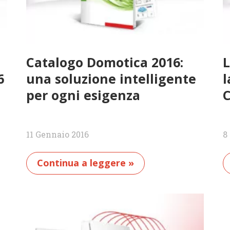
Catalogo Domotica 2016:
L
6
una soluzione intelligente
l
per ogni esigenza
11 Gennaio 2016
8
Continua a leggere »