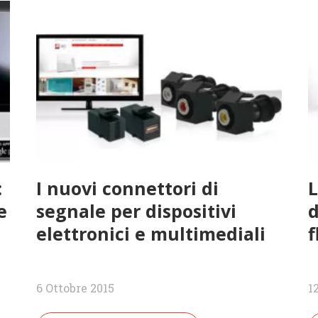
:
I nuovi connettori di
e
segnale per dispositivi
d
elettronici e multimediali
f
6 Ottobre 2015
1