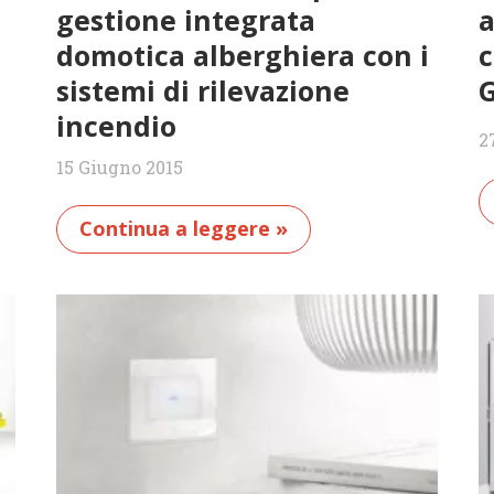
gestione integrata
a
domotica alberghiera con i
c
sistemi di rilevazione
G
incendio
2
15 Giugno 2015
Continua a leggere »