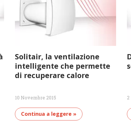
à
Solitair, la ventilazione
D
intelligente che permette
s
di recuperare calore
10 Novembre 2015
2
Continua a leggere »