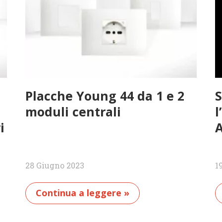
Placche Young 44 da 1 e 2
S
moduli centrali
l
i
28 Giugno 2023
1
Continua a leggere »