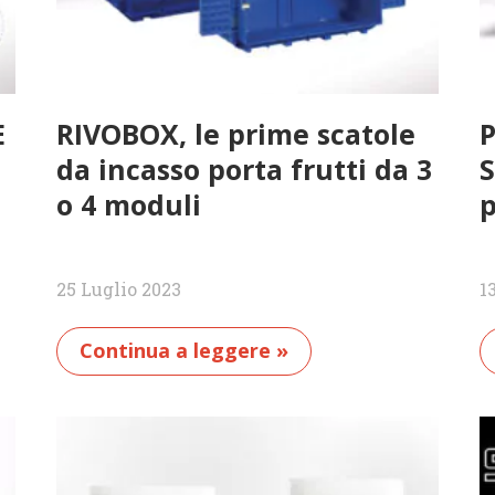
E
RIVOBOX, le prime scatole
P
da incasso porta frutti da 3
S
o 4 moduli
p
25 Luglio 2023
1
Continua a leggere »