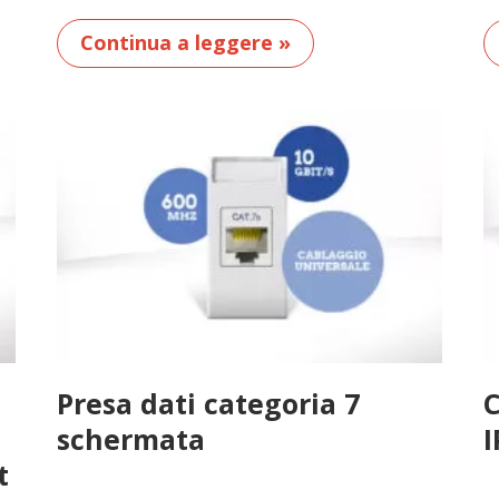
Continua a leggere »
Presa dati categoria 7
C
schermata
I
t