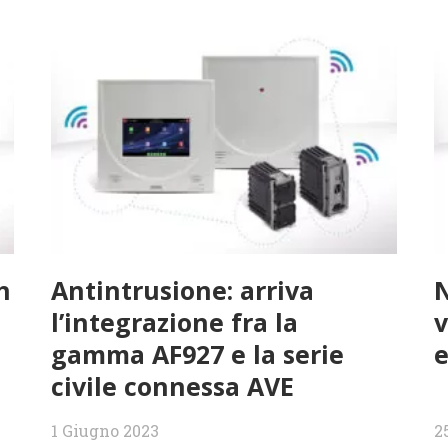
h
Antintrusione: arriva
l’integrazione fra la
v
gamma AF927 e la serie
e
civile connessa AVE
1 Giugno 2023
2