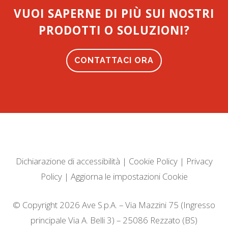
VUOI SAPERNE DI PIÙ SUI NOSTRI
PRODOTTI O SOLUZIONI?
CONTATTACI ORA
Dichiarazione di accessibilità
|
Cookie Policy
|
Privacy
Policy
|
Aggiorna le impostazioni Cookie
© Copyright 2026 Ave S.p.A. – Via Mazzini 75 (Ingresso
principale Via A. Belli 3) – 25086 Rezzato (BS)