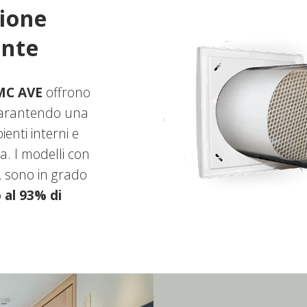
zione
ente
MC AVE
offrono
 garantendo una
enti interni e
a. I modelli con
, sono in grado
o al 93% di