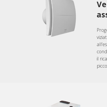
Ve
as
Proge
vizia
all’e
condo
il ri
picco