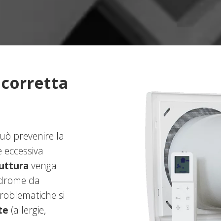
 corretta
uò prevenire la
 eccessiva
uttura
venga
indrome da
problematiche si
te
(allergie,