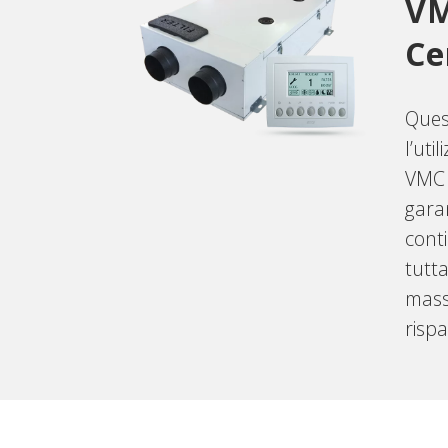
V
Ce
Ques
l’uti
VMC 
garan
conti
tutta
mass
rispa