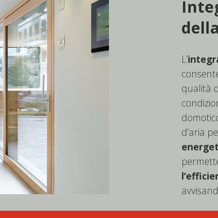
Inte
dell
L’
integr
consente
qualità d
condizion
domotico 
d’aria p
energet
permett
l’effici
avvisando