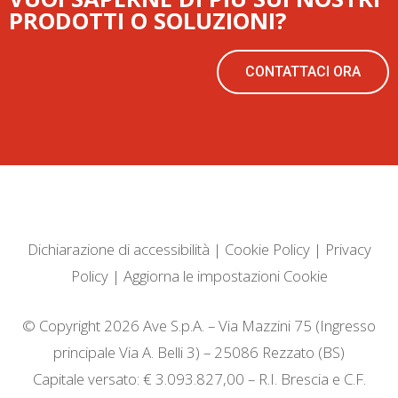
PRODOTTI O SOLUZIONI?
CONTATTACI ORA
Dichiarazione di accessibilità
|
Cookie Policy
|
Privacy
Policy
|
Aggiorna le impostazioni Cookie
© Copyright 2026 Ave S.p.A. – Via Mazzini 75 (Ingresso
principale Via A. Belli 3) – 25086 Rezzato (BS)
Capitale versato: € 3.093.827,00 – R.I. Brescia e C.F.