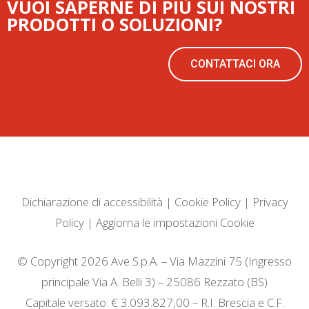
VUOI SAPERNE DI PIÙ SUI NOSTRI
PRODOTTI O SOLUZIONI?
CONTATTACI ORA
Dichiarazione di accessibilità
|
Cookie Policy
|
Privacy
Policy
|
Aggiorna le impostazioni Cookie
© Copyright 2026 Ave S.p.A. – Via Mazzini 75 (Ingresso
principale Via A. Belli 3) – 25086 Rezzato (BS)
Capitale versato: € 3.093.827,00 – R.I. Brescia e C.F.