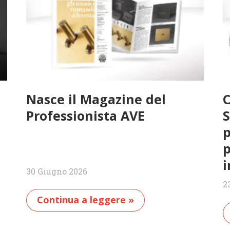
Nasce il Magazine del
C
Professionista AVE
S
p
p
i
30 Giugno 2026
2
Continua a leggere »