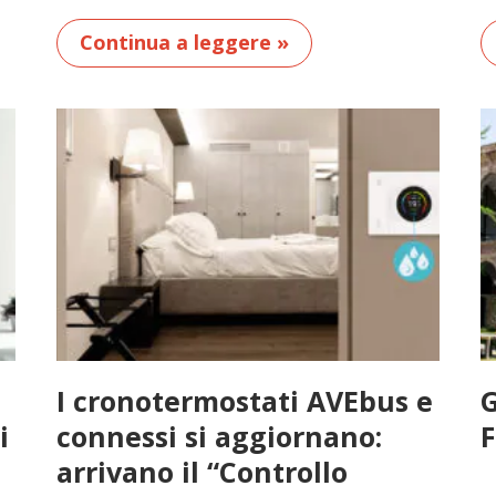
Continua a leggere »
I cronotermostati AVEbus e
G
i
connessi si aggiornano:
F
arrivano il “Controllo