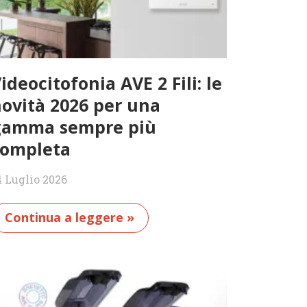
ideocitofonia AVE 2 Fili: le
ovità 2026 per una
gamma sempre più
completa
4 Luglio 2026
Continua a leggere »