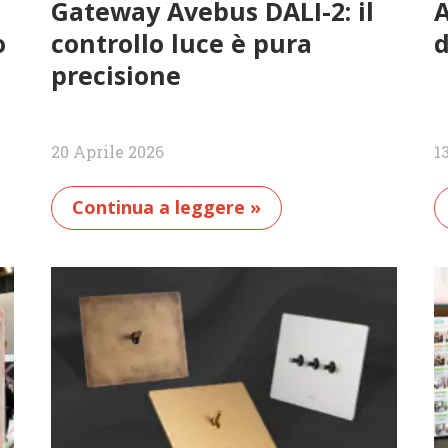
Gateway Avebus DALI-2: il
A
o
controllo luce è pura
d
precisione
20 Aprile 2026
1
Continua a leggere »