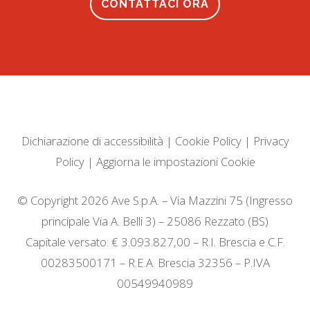
CONTATTACI ORA
Dichiarazione di accessibilità
|
Cookie Policy
|
Privacy
Policy
|
Aggiorna le impostazioni Cookie
© Copyright 2026 Ave S.p.A. – Via Mazzini 75 (Ingresso
principale Via A. Belli 3) – 25086 Rezzato (BS)
Capitale versato: € 3.093.827,00 – R.I. Brescia e C.F.
00283500171 – R.E.A. Brescia 32356 – P.IVA
00549940989