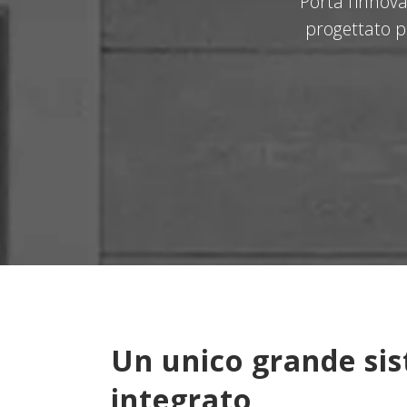
Porta l’innov
progettato p
Un unico grande si
integrato