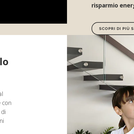
risparmio ener
SCOPRI DI PIÙ
lo
al
e con
 di
ni