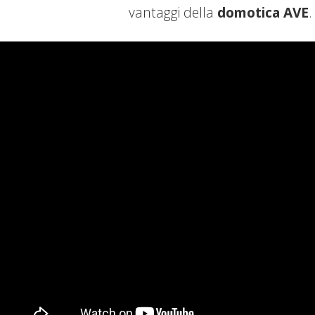
vantaggi della
domotica AVE
.