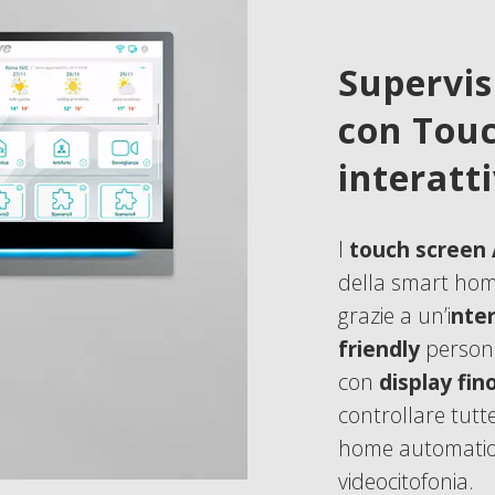
Supervis
con Tou
interatti
I
touch screen
della smart hom
grazie a un’i
nter
friendly
personal
con
display fin
controllare tutte
home automation 
videocitofonia.