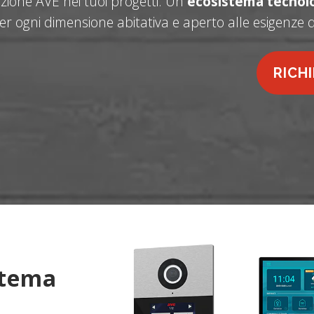
azione AVE nei tuoi progetti. Un
ecosistema tecnol
er ogni dimensione abitativa e aperto alle esigenze
RICH
stema