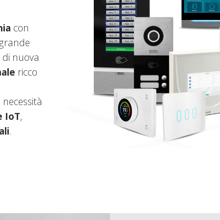
nia
con
 grande
di nuova
nale
ricco
 necessità
e IoT
,
ali
.