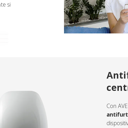
te si
Anti
cent
Con AVE 
antifur
dispositi