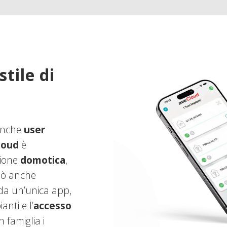
tile di
 anche
user
loud
è
zione
domotica
,
può anche
 da un’unica app,
anti e l’
accesso
 famiglia i