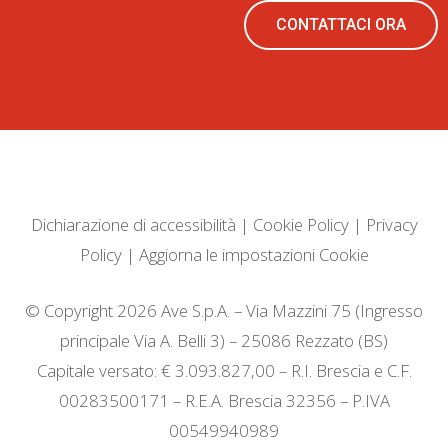
CONTATTACI ORA
Dichiarazione di accessibilità
|
Cookie Policy
|
Privacy
Policy
|
Aggiorna le impostazioni Cookie
© Copyright 2026 Ave S.p.A. – Via Mazzini 75 (Ingresso
principale Via A. Belli 3) – 25086 Rezzato (BS)
Capitale versato: € 3.093.827,00 – R.I. Brescia e C.F.
00283500171 – R.E.A. Brescia 32356 – P.IVA
00549940989