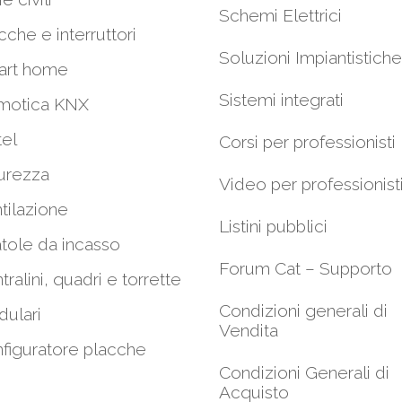
Schemi Elettrici
cche e interruttori
Soluzioni Impiantistiche
art home
Sistemi integrati
motica KNX
el
Corsi per professionisti
urezza
Video per professionist
tilazione
Listini pubblici
tole da incasso
Forum Cat – Supporto
tralini, quadri e torrette
Condizioni generali di
ulari
Vendita
figuratore placche
Condizioni Generali di
Acquisto