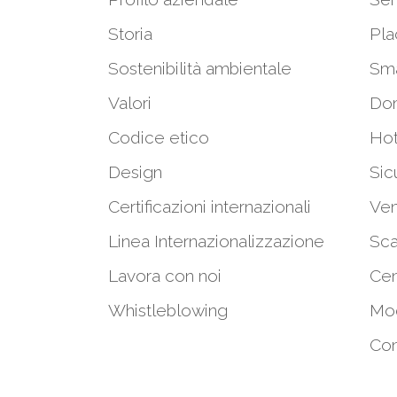
Storia
Pla
Sostenibilità ambientale
Sm
Valori
Do
Codice etico
Hot
Design
Sic
Certificazioni internazionali
Ven
Linea Internazionalizzazione
Sca
Lavora con noi
Cen
Whistleblowing
Mod
Con