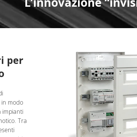
L’innovazione “invis
i per
o
di
, in modo
 impianti
motico. Tra
senti