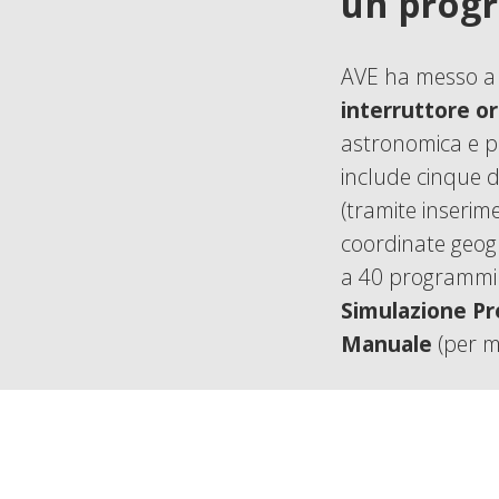
un pro
AVE ha messo a 
interruttore or
astronomica e p
include cinque 
(tramite inserim
coordinate geog
a 40 programmi s
Simulazione P
Manuale
(per m