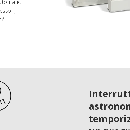
automatici
essori,
hé
Interrut
astronom
temporiz