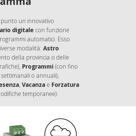
gramma
punto un innovativo
ario digitale
con funzione
rogrammi automatici. Esso
diverse modalità:
Astro
ento della provincia o delle
rafiche),
Programmi
(con fino
ettimanali o annuali),
resenza
,
Vacanza
e
Forzatura
odifiche temporanee).