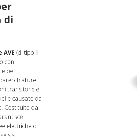
per
 di
e AVE
(di tipo II
o con
ale per
pparecchiature
ni transitorie e
uelle causate da
. Costituito da
rantisce
ee elettriche di
se sia