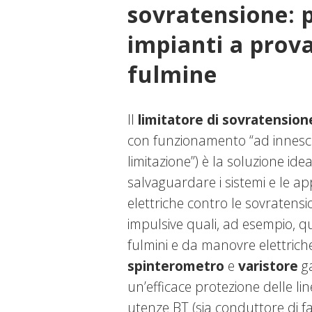
sovratensione: 
impianti a prova
fulmine
Il
limitatore di sovratension
con funzionamento “ad innesc
limitazione”) è la soluzione ide
salvaguardare i sistemi e le a
elettriche contro le sovratensio
impulsive quali, ad esempio, q
fulmini e da manovre elettriche
spinterometro
e
varistore
ga
un’efficace protezione delle lin
utenze BT (sia conduttore di fa