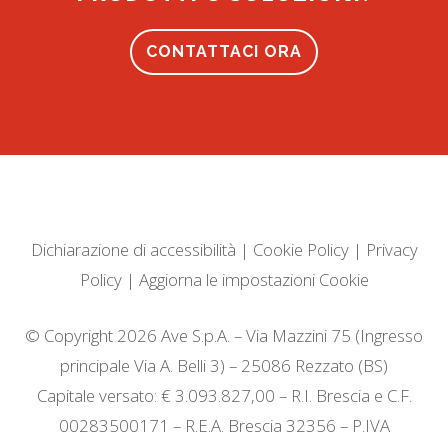
CONTATTACI ORA
Dichiarazione di accessibilità
|
Cookie Policy
|
Privacy
Policy
|
Aggiorna le impostazioni Cookie
© Copyright 2026 Ave S.p.A. – Via Mazzini 75 (Ingresso
principale Via A. Belli 3) – 25086 Rezzato (BS)
Capitale versato: € 3.093.827,00 – R.I. Brescia e C.F.
00283500171 – R.E.A. Brescia 32356 – P.IVA