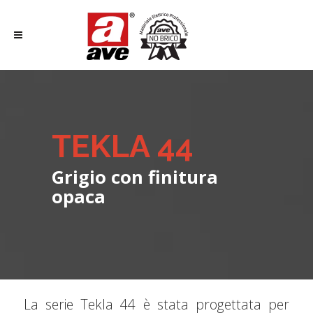
TEKLA 44
Grigio con finitura
opaca
La serie Tekla 44 è stata progettata per