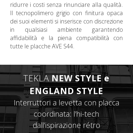
ridurre i costi senza rinunciare alla qualità.
Il tecnopolimero grigio con finitura opaca
dei suoi elementi si inserisce con discrezione
in qualsiasi ambiente garantendo
affidabilità e la piena compatibilità con
tutte le placche AVE S44.
TEKLA
NEW STYLE e
ENGLAND STYLE
Interruttori a levetta con placca
coordinata: l’hi-tech
dall’ispirazione rétro