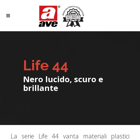
Life 44
Nero lucido, scuro e
brillante
La serie Life 44 vanta materiali plastici