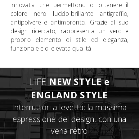
innovativi che permettono di ottenere il
colore nero lucido-brillante antigraffio,
antipolvere e antimpronta. Grazie al suo
design ricercato, rappresenta un vero e
proprio elemento di stile ed eleganza,
funzionale e di elevata qualità.
LIFE
NEW STYLE e
ENGLAND STYLE
Interruttori a levetta: la massima
espressione del design, con una
vena rétro