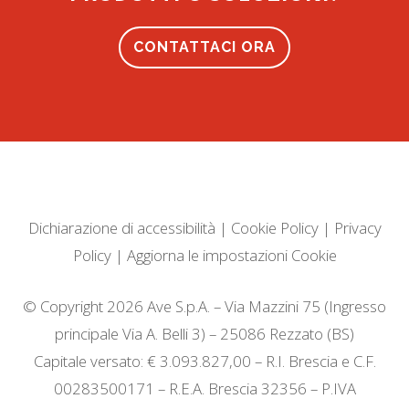
CONTATTACI ORA
Dichiarazione di accessibilità
|
Cookie Policy
|
Privacy
Policy
|
Aggiorna le impostazioni Cookie
© Copyright 2026 Ave S.p.A. – Via Mazzini 75 (Ingresso
principale Via A. Belli 3) – 25086 Rezzato (BS)
Capitale versato: € 3.093.827,00 – R.I. Brescia e C.F.
00283500171 – R.E.A. Brescia 32356 – P.IVA