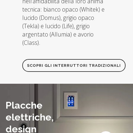
nell’affidabilità della loro anima
tecnica: bianco opaco (Whitek) e
lucido (Domus), grigio opaco
(Tekla) e lucido (Life), grigio
argentato (Allumia) e avorio
(Class).
SCOPRI GLI INTERRUTTORI TRADIZIONALI
Placche
elettriche,
design