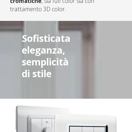
cromatiche
, sia full color sia con
trattamento 3D color.
Sofisticata
eleganza,
semplicità
di stile