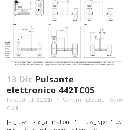
13 Dic
Pulsante
elettronico 442TC05
Posted at 21:25h
in
Schemi Elettrici
,
Serie
Civili
[vc_row css_animation="" row_type="row"
use_row_as_full_screen_section="no"