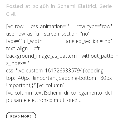
Posted at 20:48h
in
Schemi Elettrici
,
Serie
Civili
[vc_row css_animation="" row_type="row"
use_row_as_full_screen_section="no"
type="full_width" angled_section="no"
text_align="left"
background_image_as_pattern="without_pattern
z_index=""
css=".vc_custom_1617269335794{padding-
top: 40px !important;padding-bottom: 80px
!important;}"][vc_column]
[vc_column_text]Schemi di collegamento del
pulsante elettronico multitouch...
READ MORE