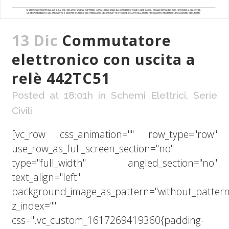
13 Dic
Commutatore
elettronico con uscita a
relè 442TC51
Posted at 18:01h
in
Schemi Elettrici
,
Serie
Civili
[vc_row css_animation="" row_type="row"
use_row_as_full_screen_section="no"
type="full_width" angled_section="no"
text_align="left"
background_image_as_pattern="without_pattern
z_index=""
css=".vc_custom_1617269419360{padding-