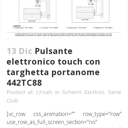
13 Dic
Pulsante
elettronico touch con
targhetta portanome
442TC88
Posted at 17:04h
in
Schemi Elettrici
,
Serie
Civili
[vc_row css_animation="" row_type="row"
use_row_as_full_screen_section="no"