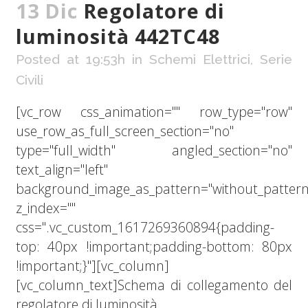
13 Dic
Regolatore di
luminosità 442TC48
Posted at 19:53h
in
Schemi Elettrici
,
Serie
Civili
[vc_row css_animation="" row_type="row"
use_row_as_full_screen_section="no"
type="full_width" angled_section="no"
text_align="left"
background_image_as_pattern="without_pattern
z_index=""
css=".vc_custom_1617269360894{padding-
top: 40px !important;padding-bottom: 80px
!important;}"][vc_column]
[vc_column_text]Schema di collegamento del
regolatore di luminosità...