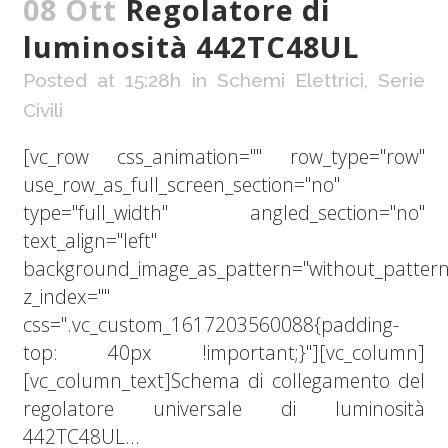
08 Ott
Regolatore di
luminosità 442TC48UL
Posted at 15:28h
in
Schemi Elettrici
,
Serie
Civili
[vc_row css_animation="" row_type="row"
use_row_as_full_screen_section="no"
type="full_width" angled_section="no"
text_align="left"
background_image_as_pattern="without_pattern
z_index=""
css=".vc_custom_1617203560088{padding-
top: 40px !important;}"][vc_column]
[vc_column_text]Schema di collegamento del
regolatore universale di luminosità
442TC48UL...