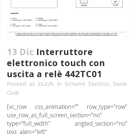
13 Dic
Interruttore
elettronico touch con
uscita a relè 442TC01
Posted at 21:27h
in
Schemi Elettrici
,
Serie
Civili
[vc_row css_animation="" row_type="row"
use_row_as_full_screen_section="no"
type="full_width" angled_section="no"
text_align="left"