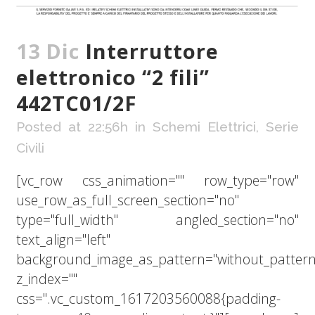
13 Dic
Interruttore
elettronico “2 fili”
442TC01/2F
Posted at 22:56h
in
Schemi Elettrici
,
Serie
Civili
[vc_row css_animation="" row_type="row"
use_row_as_full_screen_section="no"
type="full_width" angled_section="no"
text_align="left"
background_image_as_pattern="without_pattern
z_index=""
css=".vc_custom_1617203560088{padding-