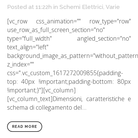
Posted at 11:22h
in
Schemi Elettrici
,
Varie
[vc_row css_animation="" row_type="row"
use_row_as_full_screen_section="no"
type="full_width" angled_section="no"
text_align="left"
background_image_as_pattern="without_pattern
z_index=""
css=".vc_custom_1617272009855{padding-
top: 40px !important;padding-bottom: 80px
!important;}"][vc_column]
[vc_column_text]Dimensioni, caratteristiche e
schema di collegamento del...
READ MORE