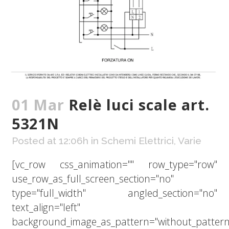
01 Mar
Relè luci scale art.
5321N
Posted at 12:06h
in
Schemi Elettrici
,
Varie
[vc_row css_animation="" row_type="row"
use_row_as_full_screen_section="no"
type="full_width" angled_section="no"
text_align="left"
background_image_as_pattern="without_pattern