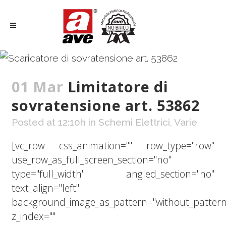
01 Mar
Limitatore di
sovratensione art. 53862
Posted at 12:10h
in
Schemi Elettrici
,
Varie
[vc_row css_animation="" row_type="row"
use_row_as_full_screen_section="no"
type="full_width" angled_section="no"
text_align="left"
background_image_as_pattern="without_pattern
z_index=""