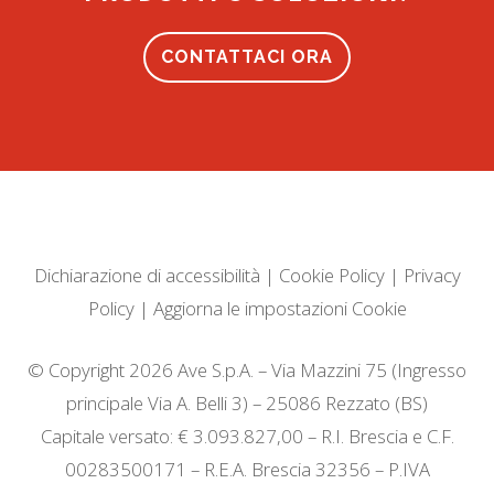
CONTATTACI ORA
Dichiarazione di accessibilità
|
Cookie Policy
|
Privacy
Policy
|
Aggiorna le impostazioni Cookie
© Copyright 2026 Ave S.p.A. – Via Mazzini 75 (Ingresso
principale Via A. Belli 3) – 25086 Rezzato (BS)
Capitale versato: € 3.093.827,00 – R.I. Brescia e C.F.
00283500171 – R.E.A. Brescia 32356 – P.IVA