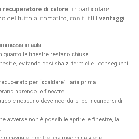
 recuperatore di calore
, in particolare,
o del tutto automatico, con tutti i
vantaggi
e immessa in aula.
n quanto le finestre restano chiuse.
finestre, evitando così sbalzi termici e i conseguenti
e recuperato per “scaldare” l’aria prima
erano aprendo le finestre.
tico e nessuno deve ricordarsi ed incaricarsi di
he avverse non è possibile aprire le finestre, la
.
cambio casuale, mentre una macchina viene