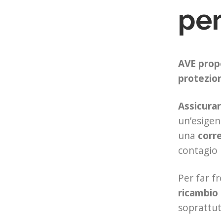
per
AVE propo
protezion
Assicurar
un’esigen
una
corre
contagio 
Per far f
ricambio 
soprattut