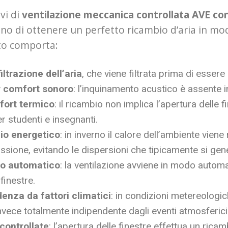
ivi di
ventilazione meccanica controllata AVE con
o di ottenere un perfetto ricambio d’aria in mod
to comporta:
iltrazione dell’aria
, che viene filtrata prima di esser
 comfort sonoro
: l’inquinamento acustico è assente i
fort termico
: il ricambio non implica l’apertura delle 
r studenti e insegnanti.
io energetico
: in inverno il calore dell’ambiente vien
issione, evitando le dispersioni che tipicamente si gen
o automatico
: la ventilazione avviene in modo automa
 finestre.
enza da fattori climatici
: in condizioni metereologic
vece totalmente indipendente dagli eventi atmosferici
controllate
: l’apertura delle finestre effettua un ri