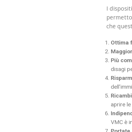
I disposit
permetton
che ques
Ottima f
Maggior
Più com
disagi pe
Risparm
dell’imm
Ricambi
aprire le
Indipend
VMC è in
Portate 