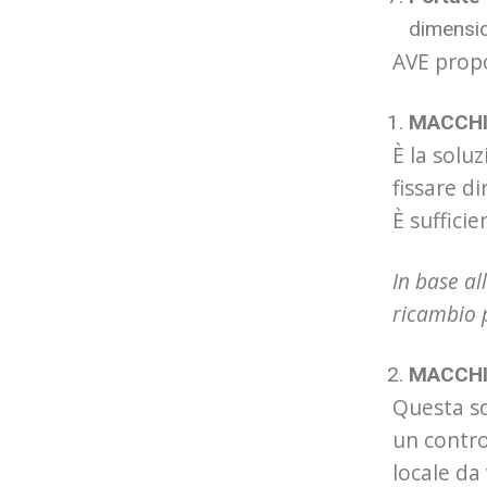
dimensio
AVE propo
MACCHI
È la solu
fissare d
È suffici
In base al
ricambio 
MACCHI
Questa so
un contro
locale da