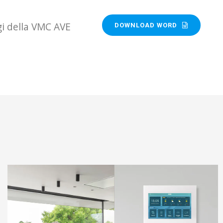
gi della VMC AVE
DOWNLOAD WORD