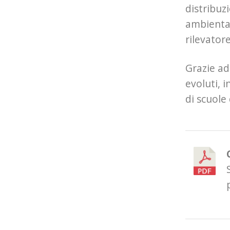
distribuz
ambiental
rilevator
Grazie ad 
evoluti, 
di scuole