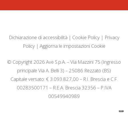
Dichiarazione di accessibilità
|
Cookie Policy
|
Privacy
Policy
|
Aggiorna le impostazioni Cookie
© Copyright 2026 Ave S.p.A. – Via Mazzini 75 (Ingresso
principale Via A. Belli 3) – 25086 Rezzato (BS)
Capitale versato: € 3.093.827,00 – R.I. Brescia e C.F.
00283500171 – R.E.A. Brescia 32356 – P.IVA
00549940989
Informativa sulla raccolta