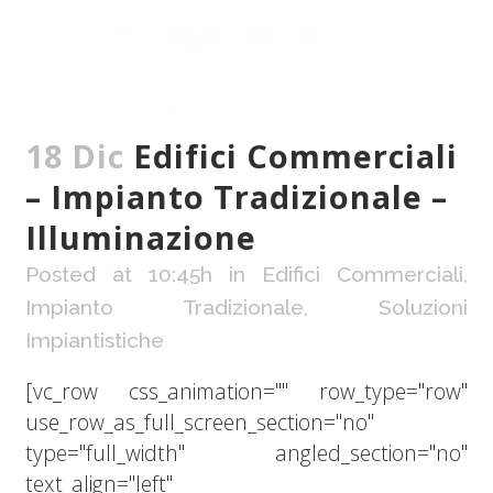
18 Dic
Edifici Commerciali
– Impianto Tradizionale –
Illuminazione
Posted at 10:45h
in
Edifici Commerciali
,
Impianto Tradizionale
,
Soluzioni
Impiantistiche
[vc_row css_animation="" row_type="row"
use_row_as_full_screen_section="no"
type="full_width" angled_section="no"
text_align="left"