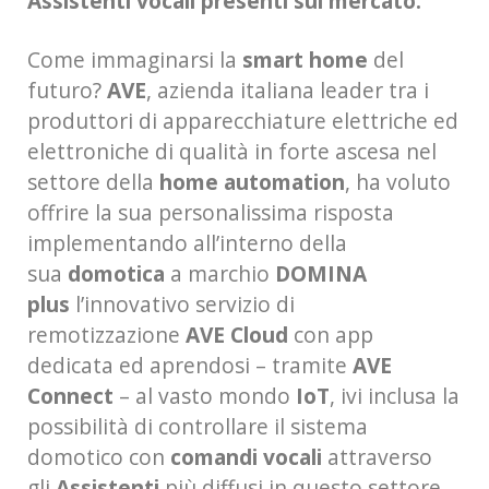
Assistenti vocali presenti sul mercato.
Come immaginarsi la
smart home
del
futuro?
AVE
, azienda italiana leader tra i
produttori di apparecchiature elettriche ed
elettroniche di qualità in forte ascesa nel
settore della
home automation
, ha voluto
offrire la sua personalissima risposta
implementando all’interno della
sua
domotica
a marchio
DOMINA
plus
l’innovativo servizio di
remotizzazione
AVE Cloud
con app
dedicata ed aprendosi – tramite
AVE
Connect
– al vasto mondo
IoT
, ivi inclusa la
possibilità di controllare il sistema
domotico con
comandi vocali
attraverso
gli
Assistenti
più diffusi in questo settore.