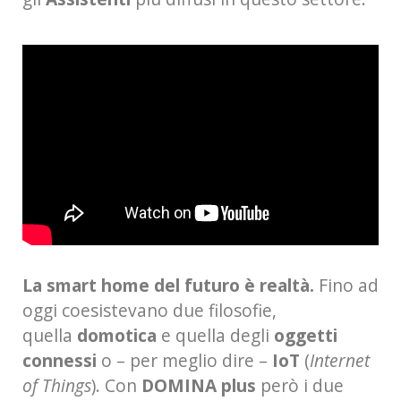
La smart home del futuro è realtà.
Fino ad
oggi coesistevano due filosofie,
quella
domotica
e quella degli
oggetti
connessi
o – per meglio dire –
IoT
(
Internet
of Things
). Con
DOMINA plus
però i due