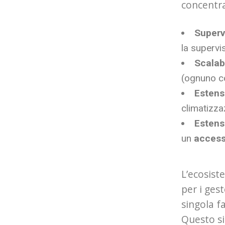
concentra
Superv
la supervi
Scalabi
(ognuno co
Estens
climatizza
Estens
un
access
L’ecosis
per i gest
singola f
Questo si