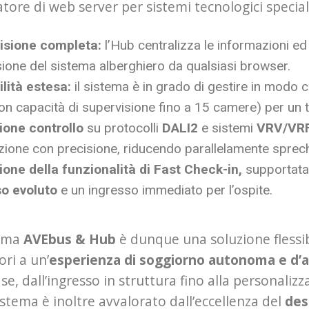
tore di web server per sistemi tecnologici speciali,
isione completa:
l’Hub centralizza le informazioni ed
sione del sistema alberghiero da qualsiasi browser.
lità estesa:
il sistema è in grado di gestire in modo 
n capacità di supervisione fino a 15 camere) per un t
ione controllo
su protocolli
DALI2
e sistemi
VRV/VR
zione con precisione, riducendo parallelamente sprechi
ione della funzionalità di Fast Check-in,
supportata 
o evoluto
e un ingresso immediato per l’ospite.
tema
AVEbus & Hub
è dunque una soluzione flessibi
ori a un’
esperienza di soggiorno autonoma e d’
ase, dall’ingresso in struttura fino alla personal
stema è inoltre avvalorato dall’eccellenza del
des