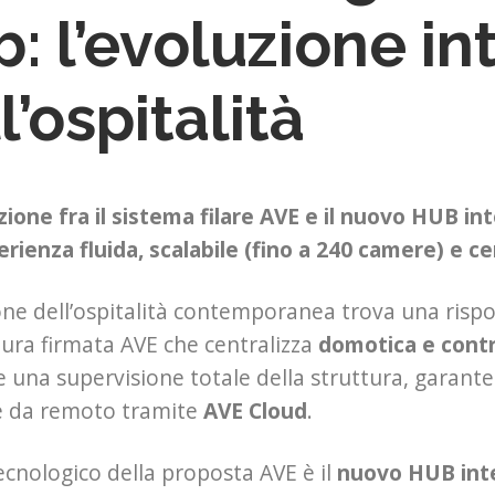
: l’evoluzione in
l’ospitalità
zione fra il sistema filare AVE e il nuovo HUB i
erienza fluida, scalabile (fino a 240 camere) e c
one dell’ospitalità contemporanea trova una risp
ttura firmata AVE che centralizza
domotica e contr
re una supervisione totale della struttura, garant
he da remoto tramite
AVE Cloud
.
tecnologico della proposta AVE è il
nuovo HUB int