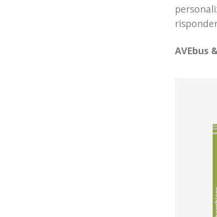
personaliz
rispondere
AVEbus & 