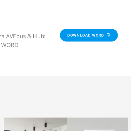
era AVEbus & Hub:
DOWNLOAD WORD
ato WORD