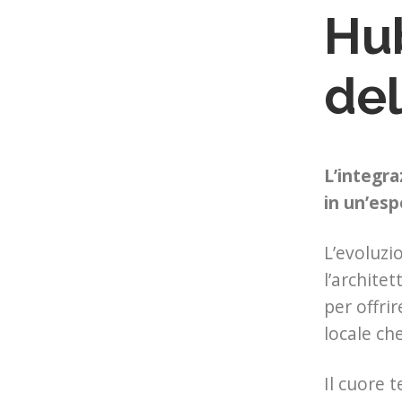
Hub
del
L’integra
in un’esp
L’evoluzi
l’archite
per offri
locale c
Il cuore 