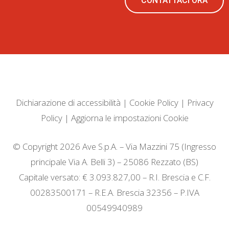
CONTATTACI ORA
Dichiarazione di accessibilità
|
Cookie Policy
|
Privacy
Policy
|
Aggiorna le impostazioni Cookie
© Copyright 2026 Ave S.p.A. – Via Mazzini 75 (Ingresso
principale Via A. Belli 3) – 25086 Rezzato (BS)
Capitale versato: € 3.093.827,00 – R.I. Brescia e C.F.
00283500171 – R.E.A. Brescia 32356 – P.IVA
00549940989