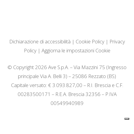
Dichiarazione di accessibilità
|
Cookie Policy
|
Privacy
Policy
|
Aggiorna le impostazioni Cookie
© Copyright 2026 Ave S.p.A. – Via Mazzini 75 (Ingresso
principale Via A. Belli 3) – 25086 Rezzato (BS)
Capitale versato: € 3.093.827,00 – R.I. Brescia e C.F.
00283500171 – R.E.A. Brescia 32356 – P.IVA
00549940989
Informativa sulla raccolta