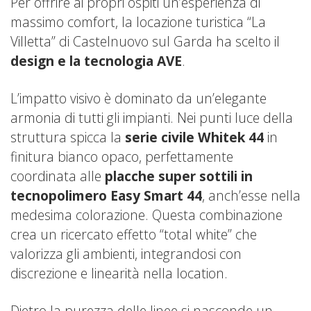
Per offrire ai propri ospiti un’esperienza di
massimo comfort, la locazione turistica “La
Villetta” di Castelnuovo sul Garda ha scelto il
design e la tecnologia AVE
.
L’impatto visivo è dominato da un’elegante
armonia di tutti gli impianti. Nei punti luce della
struttura spicca la
serie civile Whitek 44
in
finitura bianco opaco, perfettamente
coordinata alle
placche super sottili in
tecnopolimero Easy Smart 44
, anch’esse nella
medesima colorazione. Questa combinazione
crea un ricercato effetto “total white” che
valorizza gli ambienti, integrandosi con
discrezione e linearità nella location.
Dietro la purezza delle linee si nasconde un