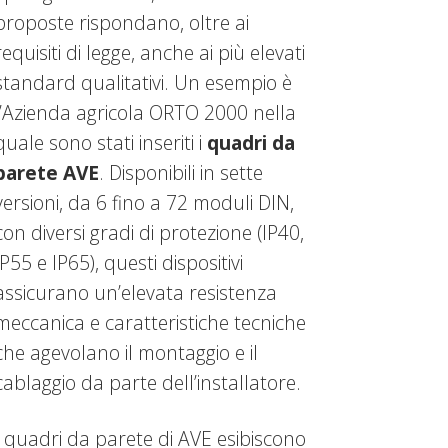
proposte rispondano, oltre ai
requisiti di legge, anche ai più elevati
standard qualitativi. Un esempio è
l’Azienda agricola ORTO 2000 nella
quale sono stati inseriti i
quadri da
parete AVE
. Disponibili in sette
versioni, da 6 fino a 72 moduli DIN,
con diversi gradi di protezione (IP40,
IP55 e IP65), questi dispositivi
assicurano un’elevata resistenza
meccanica e caratteristiche tecniche
che agevolano il montaggio e il
cablaggio da parte dell’installatore.
I quadri da parete di AVE esibiscono