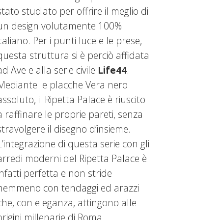
stato studiato per offrire il meglio di
un design volutamente 100%
italiano. Per i punti luce e le prese,
questa struttura si è perciò affidata
ad Ave e alla serie civile
Life44
.
Mediante le placche Vera nero
assoluto, il Ripetta Palace è riuscito
a raffinare le proprie pareti, senza
stravolgere il disegno d’insieme.
L’integrazione di questa serie con gli
arredi moderni del Ripetta Palace è
infatti perfetta e non stride
nemmeno con tendaggi ed arazzi
che, con eleganza, attingono alle
origini millenarie di Roma.