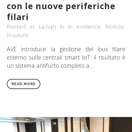
con le nuove periferiche
filari
Posted at 14:04h
in
In evidenza
,
Notizie
,
Prodotti
AVE introduce la gestione del bus filare
esterno sulle centrali smart IoT: il risultato è
un sistema antifurto completo a...
READ MORE