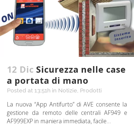
12 Dic
Sicurezza nelle case
a portata di mano
Posted at 13:51h
in
Notizie
,
Prodotti
La nuova “App Antifurto” di AVE consente la
gestione da remoto delle centrali AF949 e
AF999EXP in maniera immediata, facile...