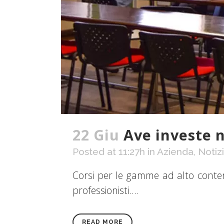
22 Giu
Ave investe 
Posted at 11:27h
in
Azienda
,
Notiz
Corsi per le gamme ad alto contenut
professionisti....
READ MORE