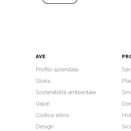
AVE
PR
Profilo aziendale
Seri
Storia
Pla
Sostenibilità ambientale
Sm
Valori
Do
Codice etico
Hot
Design
Sic