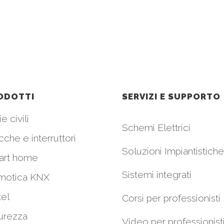
ODOTTI
SERVIZI E SUPPORTO
e civili
Schemi Elettrici
cche e interruttori
Soluzioni Impiantistiche
art home
Sistemi integrati
motica KNX
el
Corsi per professionisti
urezza
Video per professionist