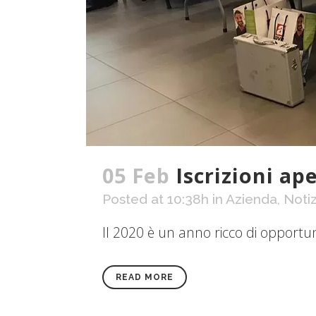
05 Feb
Iscrizioni ap
Posted at 10:38h
in
Azienda
,
Notiz
Il 2020 è un anno ricco di opportunit
READ MORE