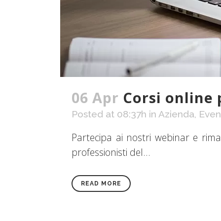
06 Apr
Corsi online 
Posted at 08:37h
in
Azienda
,
Event
Partecipa ai nostri webinar e riman
professionisti del...
READ MORE