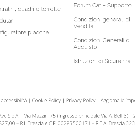
Forum Cat – Supporto
tralini, quadri e torrette
Condizioni generali di
ulari
Vendita
figuratore placche
Condizioni Generali di
Acquisto
Istruzioni di Sicurezza
 accessibilità
|
Cookie Policy
|
Privacy Policy
|
Aggiorna le imp
e S.p.A. – Via Mazzini 75 (Ingresso principale Via A. Belli 3) 
3.827,00 – R.I. Brescia e C.F. 00283500171 – R.E.A. Brescia 