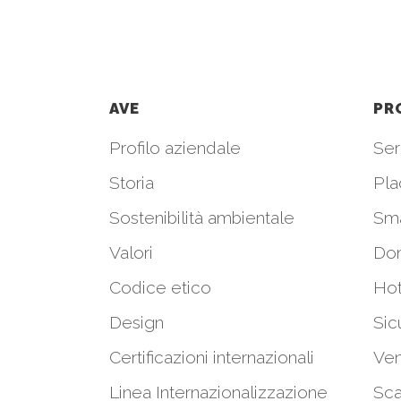
AVE
PR
Profilo aziendale
Seri
Storia
Pla
Sostenibilità ambientale
Sm
Valori
Do
Codice etico
Hot
Design
Sic
Certificazioni internazionali
Ven
Linea Internazionalizzazione
Sca