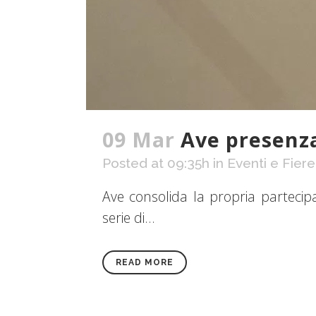
09 Mar
Ave presenza
Posted at 09:35h
in
Eventi e Fiere
Ave consolida la propria partecipaz
serie di...
READ MORE