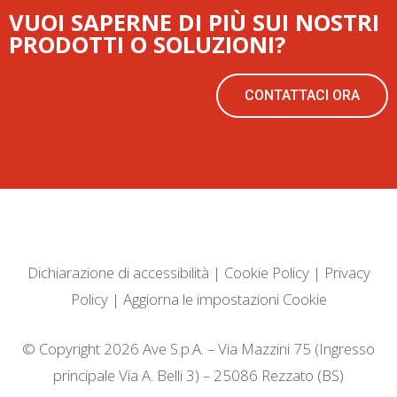
VUOI SAPERNE DI PIÙ SUI NOSTRI
PRODOTTI O SOLUZIONI?
CONTATTACI ORA
Dichiarazione di accessibilità
|
Cookie Policy
|
Privacy
Policy
|
Aggiorna le impostazioni Cookie
© Copyright 2026 Ave S.p.A. – Via Mazzini 75 (Ingresso
principale Via A. Belli 3) – 25086 Rezzato (BS)