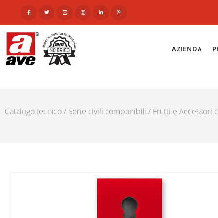
AZIENDA
P
Catalogo tecnico
/
Serie civili componibili
/
Frutti e Accessori