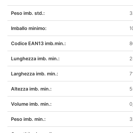
Peso imb. std.:
3
Imballo minimo:
1
Codice EAN13 imb.min.:
8
Lunghezza imb. min.:
2
Larghezza imb. min.:
7
Altezza imb. min.:
5
Volume imb. min.:
0
Peso imb. min.:
3