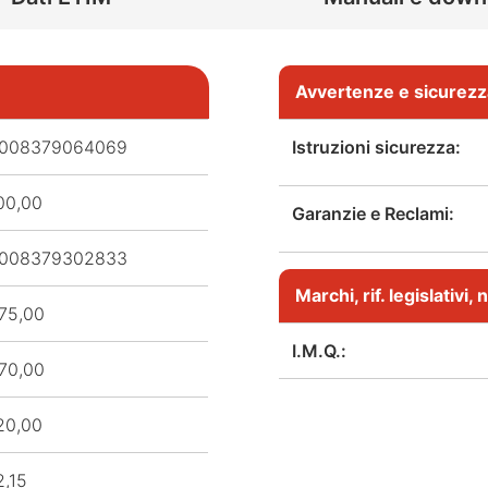
Avvertenze e sicurezz
008379064069
Istruzioni sicurezza:
00,00
Garanzie e Reclami:
008379302833
Marchi, rif. legislativi
75,00
I.M.Q.:
70,00
20,00
2,15