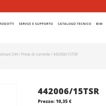
RODOTTI
SERVIZI E SUPPORTO
CATALOGO TECNICO
BIM
 comuni S44
/
Prese di corrente
/ 442006/15TSR
442006/15TSR
Prezzo:
10,35
€