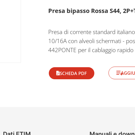
Presa bipasso Rossa S44, 2P+T
Presa di corrente standard italian
10/16A con alveoli schermati - possi
442PONTE per il cablaggio rapido d
AGGIU
SCHEDA PDF
Dati ETIM
Manuali e down