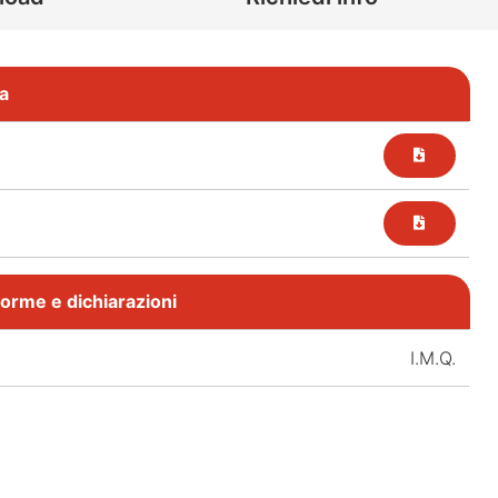
a
, norme e dichiarazioni
I.M.Q.