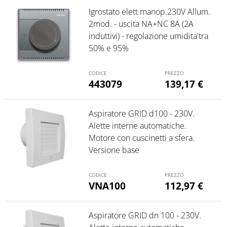
Igrostato elett.manop.230V Allum.
2mod. - uscita NA+NC 8A (2A
induttivi) - regolazione umidita'tra
50% e 95%
443079
139,17
€
Aspiratore GRID d100 - 230V.
Alette interne automatiche.
Motore con cuscinetti a sfera.
Versione base
VNA100
112,97
€
Aspiratore GRID dn 100 - 230V.