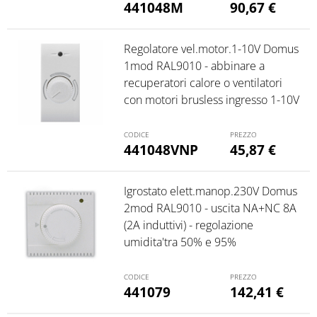
441048M
90,67
€
Regolatore vel.motor.1-10V Domus
1mod RAL9010 - abbinare a
recuperatori calore o ventilatori
con motori brusless ingresso 1-10V
441048VNP
45,87
€
Igrostato elett.manop.230V Domus
2mod RAL9010 - uscita NA+NC 8A
(2A induttivi) - regolazione
umidita'tra 50% e 95%
441079
142,41
€