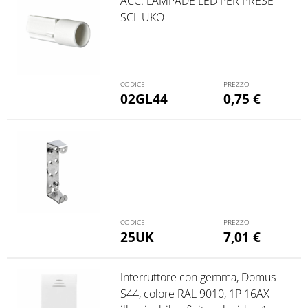
ACC. LAMPADE LED PER PRESE
SCHUKO
02GL44
0,75
€
25UK
7,01
€
Interruttore con gemma, Domus
S44, colore RAL 9010, 1P 16AX