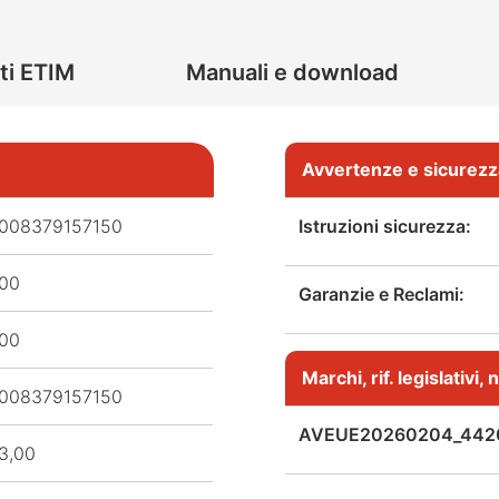
ti ETIM
Manuali e download
Avvertenze e sicurezz
008379157150
Istruzioni sicurezza:
,00
Garanzie e Reclami:
,00
Marchi, rif. legislativi
008379157150
AVEUE20260204_442
3,00