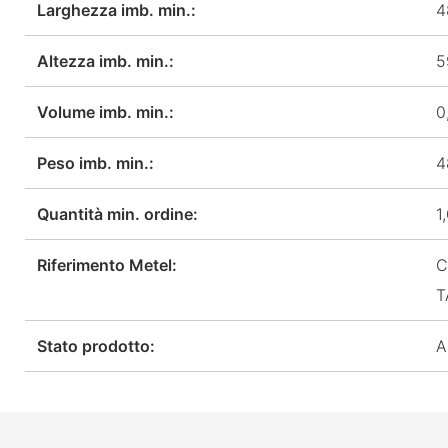
Larghezza imb. min.:
4
Altezza imb. min.:
5
Volume imb. min.:
0
Peso imb. min.:
4
Quantità min. ordine:
1
Riferimento Metel:
C
T
Stato prodotto:
A