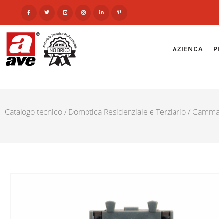
AZIENDA
P
Catalogo tecnico
/
Domotica Residenziale e Terziario
/
Gamma 