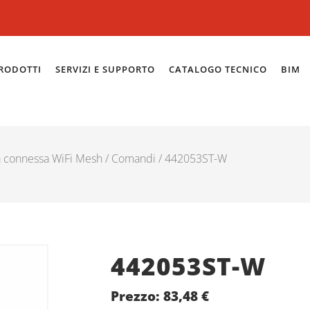
RODOTTI
SERVIZI E SUPPORTO
CATALOGO TECNICO
BIM
connessa WiFi Mesh
/
Comandi
/ 442053ST-W
442053ST-W
Prezzo:
83,48
€