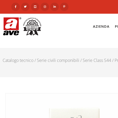
AZIENDA
P
Catalogo tecnico
/
Serie civili componibili
/
Serie Class S44
/
P