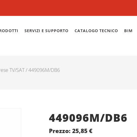
RODOTTI
SERVIZI E SUPPORTO
CATALOGO TECNICO
BIM
rese TV/SAT
/ 449096M/DB6
449096M/DB6
Prezzo:
25,85
€