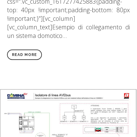
css=".vc_custom_1617277425883{padding-
top: 40px !important;padding-bottom: 80px
!important;}"][vc_column]
[vc_column_text]Esempio di collegamento di
un sistema domotico...
READ MORE