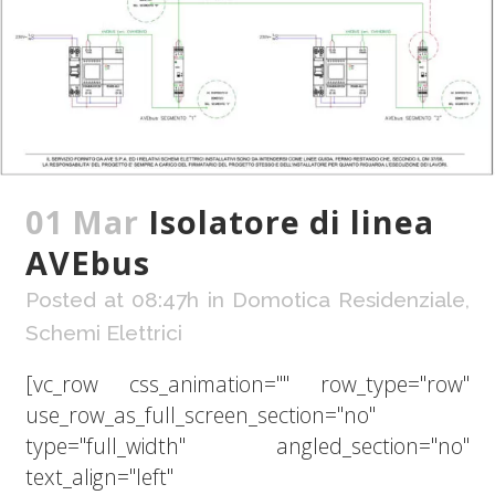
01 Mar
Isolatore di linea
AVEbus
Posted at 08:47h
in
Domotica Residenziale
,
Schemi Elettrici
[vc_row css_animation="" row_type="row"
use_row_as_full_screen_section="no"
type="full_width" angled_section="no"
text_align="left"