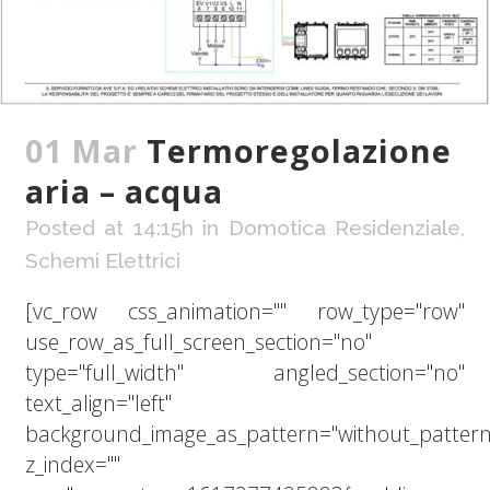
01 Mar
Termoregolazione
aria – acqua
Posted at 14:15h
in
Domotica Residenziale
,
Schemi Elettrici
[vc_row css_animation="" row_type="row"
use_row_as_full_screen_section="no"
type="full_width" angled_section="no"
text_align="left"
background_image_as_pattern="without_pattern
z_index=""