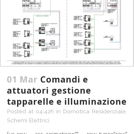
01 Mar
Comandi e
attuatori gestione
tapparelle e illuminazione
Posted at 04:42h
in
Domotica Residenziale
,
Schemi Elettrici