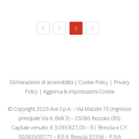
1
2
Dichiarazione di accessibilità
|
Cookie Policy
|
Privacy
Policy
|
Aggiorna le impostazioni Cookie
© Copyright 2026 Ave S.p.A. – Via Mazzini 75 (Ingresso
principale Via A. Belli 3) – 25086 Rezzato (BS)
Capitale versato: € 3.093.827,00 – R.I. Brescia e C.F.
00283500171 – R.E.A. Brescia 32356 – P.IVA