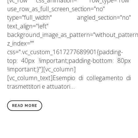
[vc_row css_animation="" row_type="row"
use_row_as_full_screen_section="no"
type="full_width" angled_section="no"
text_align="left"
background_image_as_pattern="without_pattern
z_index=""
css=".vc_custom_1617277689901{padding-
top: 40px !important;padding-bottom: 80px
!important;}"][vc_column]
[vc_column_text]Esempio di collegamento di
trasmettitori e attuatori...
READ MORE