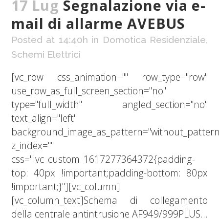
17 Lug
Segnalazione via e-
mail di allarme AVEBUS
Posted at 14:40h
in
Domotica Residenziale
,
Schemi Elettrici
[vc_row css_animation="" row_type="row"
use_row_as_full_screen_section="no"
type="full_width" angled_section="no"
text_align="left"
background_image_as_pattern="without_pattern
z_index=""
css=".vc_custom_1617277364372{padding-
top: 40px !important;padding-bottom: 80px
!important;}"][vc_column]
[vc_column_text]Schema di collegamento
della centrale antintrusione AF949/999PLUS...