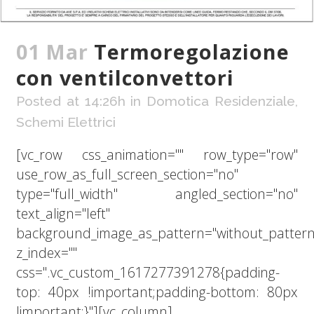
01 Mar
Termoregolazione
con ventilconvettori
Posted at 14:26h
in
Domotica Residenziale
,
Schemi Elettrici
[vc_row css_animation="" row_type="row"
use_row_as_full_screen_section="no"
type="full_width" angled_section="no"
text_align="left"
background_image_as_pattern="without_pattern
z_index=""
css=".vc_custom_1617277391278{padding-
top: 40px !important;padding-bottom: 80px
!important;}"][vc_column]