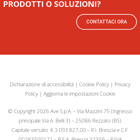
PRODOTTI O SOLUZIONI?
CONTATTACI ORA
Dichiarazione di accessibilità
|
Cookie Policy
|
Privacy
Policy
|
Aggiorna le impostazioni Cookie
© Copyright 2026 Ave S.p.A. – Via Mazzini 75 (Ingresso
principale Via A. Belli 3) – 25086 Rezzato (BS)
Capitale versato: € 3.093.827,00 – R.I. Brescia e C.F.
00283500171 – R.E.A. Brescia 32356 – P.IVA