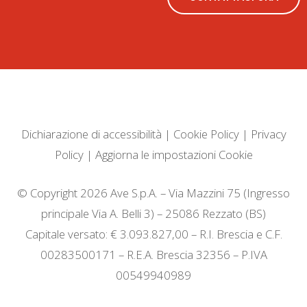
Dichiarazione di accessibilità
|
Cookie Policy
|
Privacy
Policy
|
Aggiorna le impostazioni Cookie
© Copyright 2026 Ave S.p.A. – Via Mazzini 75 (Ingresso
principale Via A. Belli 3) – 25086 Rezzato (BS)
Capitale versato: € 3.093.827,00 – R.I. Brescia e C.F.
00283500171 – R.E.A. Brescia 32356 – P.IVA
00549940989