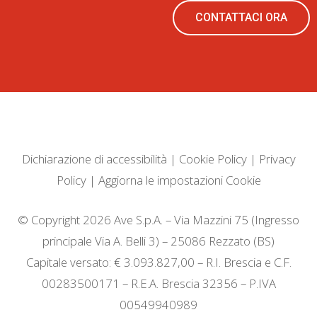
CONTATTACI ORA
Dichiarazione di accessibilità
|
Cookie Policy
|
Privacy
Policy
|
Aggiorna le impostazioni Cookie
© Copyright 2026 Ave S.p.A. – Via Mazzini 75 (Ingresso
principale Via A. Belli 3) – 25086 Rezzato (BS)
Capitale versato: € 3.093.827,00 – R.I. Brescia e C.F.
00283500171 – R.E.A. Brescia 32356 – P.IVA
00549940989