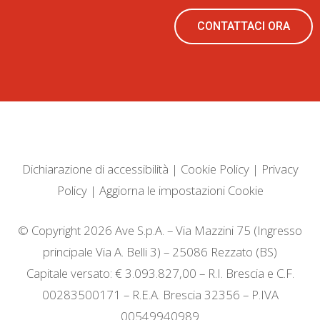
CONTATTACI ORA
Dichiarazione di accessibilità
|
Cookie Policy
|
Privacy
Policy
|
Aggiorna le impostazioni Cookie
© Copyright 2026 Ave S.p.A. – Via Mazzini 75 (Ingresso
principale Via A. Belli 3) – 25086 Rezzato (BS)
Capitale versato: € 3.093.827,00 – R.I. Brescia e C.F.
00283500171 – R.E.A. Brescia 32356 – P.IVA
00549940989