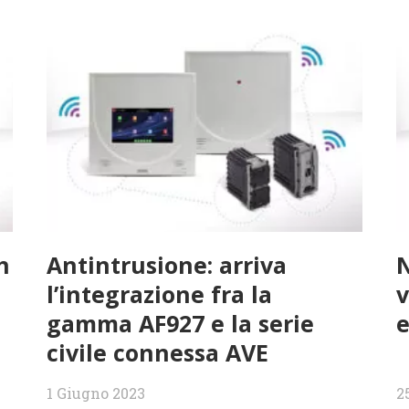
h
Antintrusione: arriva
l’integrazione fra la
v
gamma AF927 e la serie
e
civile connessa AVE
1 Giugno 2023
2