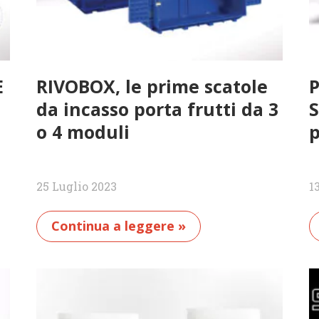
E
RIVOBOX, le prime scatole
P
da incasso porta frutti da 3
S
o 4 moduli
p
25 Luglio 2023
1
Continua a leggere »