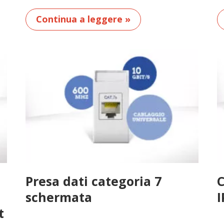
Continua a leggere »
Presa dati categoria 7
C
schermata
I
t