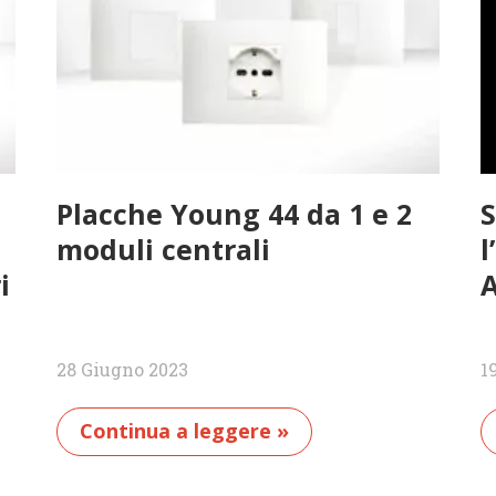
Placche Young 44 da 1 e 2
S
moduli centrali
l
i
28 Giugno 2023
1
Continua a leggere »