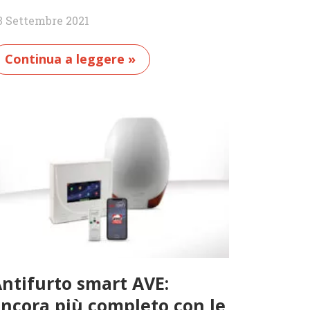
3 Settembre 2021
Continua a leggere »
ntifurto smart AVE:
ncora più completo con le