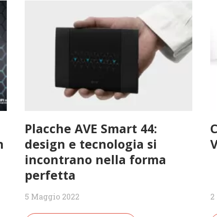
Placche AVE Smart 44:
C
n
design e tecnologia si
V
incontrano nella forma
perfetta
5 Maggio 2022
2