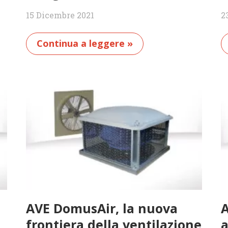
15 Dicembre 2021
2
Continua a leggere »
AVE DomusAir, la nuova
A
frontiera della ventilazione
a