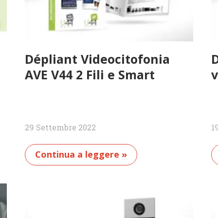
Dépliant Videocitofonia
D
AVE V44 2 Fili e Smart
v
29 Settembre 2022
1
Continua a leggere »