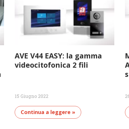
AVE V44 EASY: la gamma
M
videocitofonica 2 fili
A
a
s
15 Giugno 2022
2
Continua a leggere »