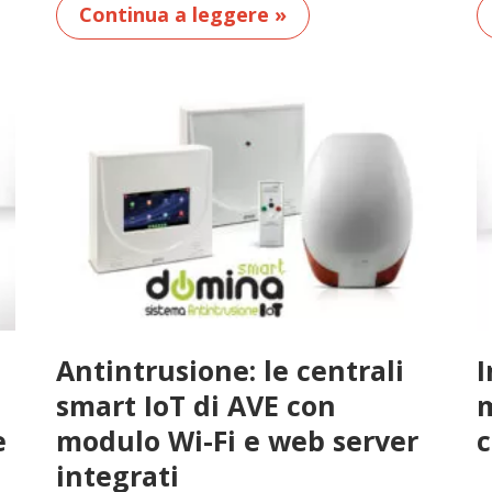
Continua a leggere »
Antintrusione: le centrali
I
smart IoT di AVE con
m
e
modulo Wi-Fi e web server
c
integrati