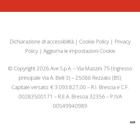
Dichiarazione di accessibilità
|
Cookie Policy
|
Privacy
Policy
|
Aggiorna le impostazioni Cookie
© Copyright 2026 Ave S.p.A. – Via Mazzini 75 (Ingresso
principale Via A. Belli 3) – 25086 Rezzato (BS)
Capitale versato: € 3.093.827,00 – R.I. Brescia e C.F.
00283500171 – R.E.A. Brescia 32356 – P.IVA
00549940989
Informativa sulla raccolta