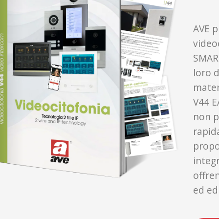
AVE p
videoc
SMART
loro d
mater
V44 EA
non p
rapid
propo
integr
offren
ed edi