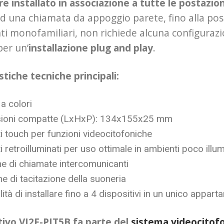
e installato in associazione a tutte le postazi
d una chiamata da appoggio parete, fino alla pos
nti monofamiliari, non richiede alcuna configurazio
per un’
installazione plug and play
.
stiche tecniche principali:
a colori
ioni compatte (LxHxP): 134x155x25 mm
i touch per funzioni videocitofoniche
i retroilluminati per uso ottimale in ambienti poco illum
e di chiamate intercomunicanti
e di tacitazione della suoneria
lità di installare fino a 4 dispositivi in un unico appar
itivo VI2F-PIT5B fa parte del
sistema videocitofo