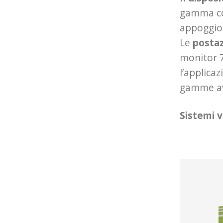
gamma com
appoggio 
Le
postaz
monitor 7
l’applica
gamme av
Sistemi v