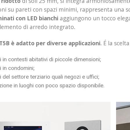
 ridotto
di soli 25 mm, si integra armoniosamente
ioni su pareti con spazi minimi, rappresenta una sce
minati con LED bianchi
aggiungono un tocco elegan
lemento di arredo integrato.
IT5B è adatto per diverse applicazioni
. É la scelt
i in contesti abitativi di piccole dimensioni;
i in condomini;
i del settore terziario quali negozi e uffici;
azione in luoghi con poco spazio disponibile.