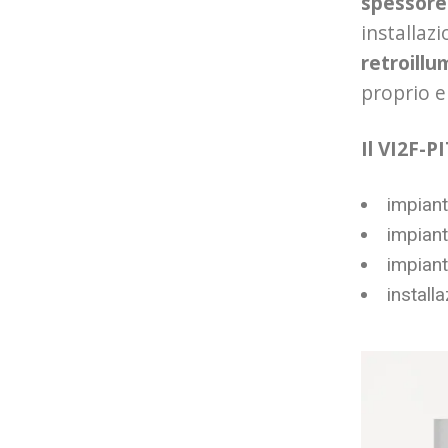
spessore
installaz
retroillu
proprio e
Il VI2F-P
impiant
impiant
impiant
install