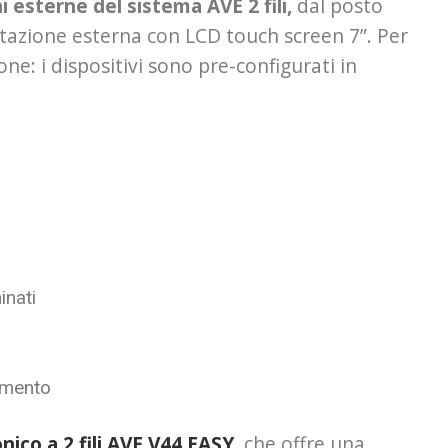
oni esterne del sistema AVE
2 fili
,
dal posto
tazione esterna con LCD touch screen 7”. Per
ne: i dispositivi sono pre-configurati in
inati
tamento
nico a 2 fili AVE V44 EASY
, che offre una