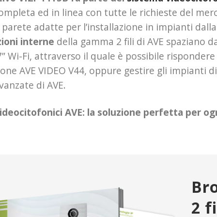
pleta ed in linea con tutte le richieste del mer
parete adatte per l’installazione in impianti dal
ioni interne
della gamma 2 fili di AVE spaziano da
” Wi-Fi, attraverso il quale è possibile risponde
zione AVE VIDEO V44, oppure gestire gli impianti 
anzate di AVE.
ideocitofonici AVE: la soluzione perfetta per og
Bro
2 f