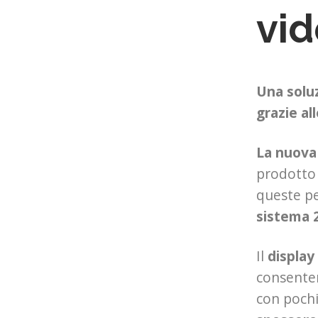
vid
Una soluz
grazie al
La nuova
prodotto 
queste pe
sistema 2
Il
display
consenten
con pochi