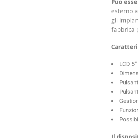
Può esser
esterno a
gli impia
fabbrica 
Caratteri
LCD 5” 
Dimens
Pulsant
Pulsant
Gestion
Funzion
Possibi
Il dispos