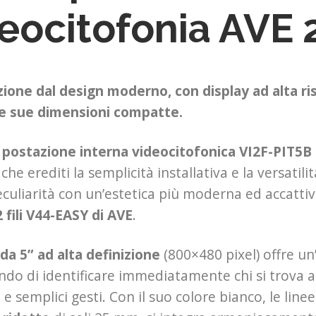
eocitofonia AVE 2 
ione dal design moderno, con display ad alta ri
le sue dimensioni compatte.
 postazione interna videocitofonica VI2F-PIT5B
che erediti la semplicità installativa e la versat
culiarità con un’estetica più moderna ed accattiva
 fili V44-EASY di AVE
.
 da 5” ad alta definizione
(800×480 pixel) offre un
do di identificare immediatamente chi si trova all’
 e semplici gesti. Con il suo colore bianco, le lin