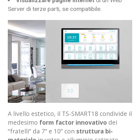
Visualizzare pagine internet
di un Web
Server di terze parti, se compatibile.
A livello estetico, il TS-SMART18 condivide il
medesimo
form factor innovativo
dei
“fratelli” da 7” e 10” con
struttura bi-
materiale
in vetro e alluminio satinato,