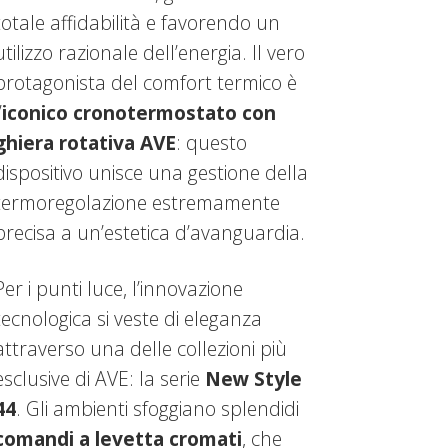
totale affidabilità e favorendo un
utilizzo razionale dell’energia. Il vero
protagonista del comfort termico è
’
iconico cronotermostato con
ghiera rotativa AVE
: questo
dispositivo unisce una gestione della
termoregolazione estremamente
precisa a un’estetica d’avanguardia.
Per i punti luce, l’innovazione
tecnologica si veste di eleganza
attraverso una delle collezioni più
esclusive di AVE: la serie
New Style
44
. Gli ambienti sfoggiano splendidi
comandi a levetta
cromati
, che