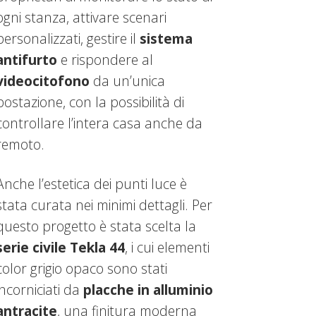
ogni stanza, attivare scenari
personalizzati, gestire il
sistema
antifurto
e rispondere al
videocitofono
da un’unica
postazione, con la possibilità di
controllare l’intera casa anche da
remoto.
Anche l’estetica dei punti luce è
stata curata nei minimi dettagli. Per
questo progetto è stata scelta la
serie civile Tekla 44
, i cui elementi
color grigio opaco sono stati
incorniciati da
placche in alluminio
antracite
, una finitura moderna