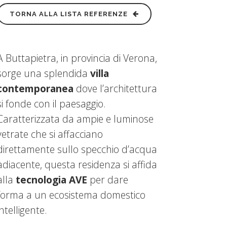
TORNA ALLA LISTA REFERENZE
A Buttapietra, in provincia di Verona,
sorge una splendida
villa
contemporanea
dove l’architettura
si fonde con il paesaggio.
Caratterizzata da ampie e luminose
vetrate che si affacciano
direttamente sullo specchio d’acqua
adiacente, questa residenza si affida
alla
tecnologia
AVE
per dare
forma a un ecosistema domestico
intelligente.