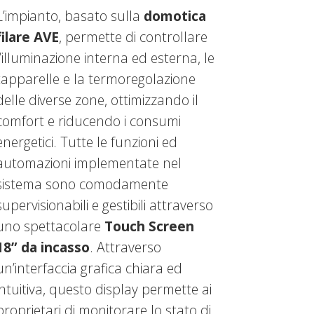
L’impianto, basato sulla
domotica
filare AVE
, permette di controllare
l’illuminazione interna ed esterna, le
tapparelle e la termoregolazione
delle diverse zone, ottimizzando il
comfort e riducendo i consumi
energetici. Tutte le funzioni ed
automazioni implementate nel
sistema sono comodamente
supervisionabili e gestibili attraverso
uno spettacolare
Touch Screen
18” da incasso
. Attraverso
un’interfaccia grafica chiara ed
intuitiva, questo display permette ai
proprietari di monitorare lo stato di