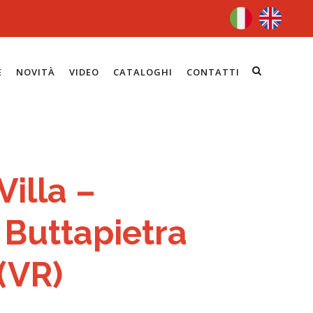
E
NOVITÀ
VIDEO
CATALOGHI
CONTATTI
Villa –
Buttapietra
(VR)